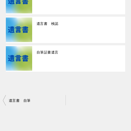
遺言書 検認
自筆証書遺言
投
遺言書 自筆
稿
ナ
ビ